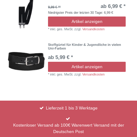
ab 6,99 € *
9,99 € **
Niedrigster Preis der letzten 30 Tage:
6,99 €
Artikel anzeigen
*
inkl. ges. MwSt.
zzgl.
Versandkosten
Stoffgürtel für Kinder & Jugendliche in vielen
Uni-Farben
ab 5,99 € *
Artikel anzeigen
*
inkl. ges. MwSt.
zzgl.
Versandkosten
Lieferzeit 1 bis 3 Werktage
Kostenloser Versand ab 100€ Warenwert Versand mit der
Deutschen Post