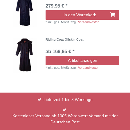
279,95 € *
In den Warenkorb
*
inkl. ges. MwSt.
zzgl.
Versandkosten
Riding Coat Oilskin Coat
ab 169,95 € *
Artikel anzeigen
*
inkl. ges. MwSt.
zzgl.
Versandkosten
Lieferzeit 1 bis 3 Werktage
Kostenloser Versand ab 100€ Warenwert Versand mit der
Deutschen Post