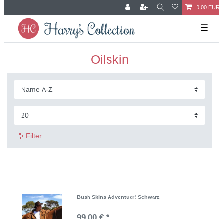
0,00 EU
☰
Oilskin
Filter
Bush Skins Adventuer! Schwarz
99,00 € *