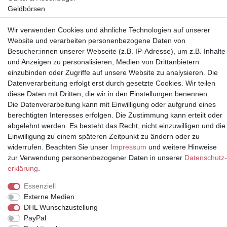
Geldbörsen
Wir verwenden Cookies und ähnliche Technologien auf unserer
Vorkasse, Abholung
Website und verarbeiten personenbezogene Daten von
Besucher:innen unserer Webseite (z.B. IP-Adresse), um z.B. Inhalte
und Anzeigen zu personalisieren, Medien von Drittanbietern
einzubinden oder Zugriffe auf unsere Website zu analysieren. Die
Datenverarbeitung erfolgt erst durch gesetzte Cookies. Wir teilen
diese Daten mit Dritten, die wir in den Einstellungen benennen.
Partner
Die Datenverarbeitung kann mit Einwilligung oder aufgrund eines
berechtigten Interesses erfolgen. Die Zustimmung kann erteilt oder
abgelehnt werden. Es besteht das Recht, nicht einzuwilligen und die
Einwilligung zu einem späteren Zeitpunkt zu ändern oder zu
* Alle Preise inkl.
widerrufen. Beachten Sie unser
Impressum
und weitere Hinweise
Mehrwertsteuer und zuzüglich
zur Verwendung personenbezogener Daten in unserer
Daten­schutz­
Versand | **ehemaliger
erklärung
.
Verkäuferpreis
Essenziell
Externe Medien
DHL Wunschzustellung
PayPal
© Copyright 2026 | Alle Rechte vorbehalten.