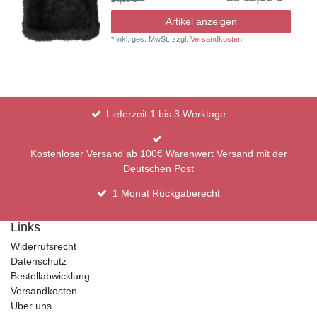
Artikel anzeigen
*
inkl. ges. MwSt.
zzgl.
Versandkosten
Lieferzeit 1 bis 3 Werktage
Kostenloser Versand ab 100€ Warenwert Versand mit der
Deutschen Post
1 Monat Rückgaberecht
Links
Widerrufsrecht
Datenschutz
Bestellabwicklung
Versandkosten
Über uns