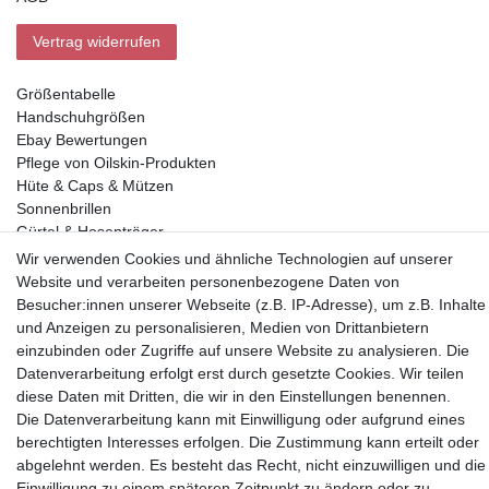
Vertrag widerrufen
Größentabelle
Handschuhgrößen
Ebay Bewertungen
Pflege von Oilskin-Produkten
Hüte & Caps & Mützen
Sonnenbrillen
Gürtel & Hosenträger
Geldbörsen
Wir verwenden Cookies und ähnliche Technologien auf unserer
Website und verarbeiten personenbezogene Daten von
Besucher:innen unserer Webseite (z.B. IP-Adresse), um z.B. Inhalte
Vorkasse, Abholung
und Anzeigen zu personalisieren, Medien von Drittanbietern
einzubinden oder Zugriffe auf unsere Website zu analysieren. Die
Datenverarbeitung erfolgt erst durch gesetzte Cookies. Wir teilen
diese Daten mit Dritten, die wir in den Einstellungen benennen.
Die Datenverarbeitung kann mit Einwilligung oder aufgrund eines
berechtigten Interesses erfolgen. Die Zustimmung kann erteilt oder
Partner
abgelehnt werden. Es besteht das Recht, nicht einzuwilligen und die
Einwilligung zu einem späteren Zeitpunkt zu ändern oder zu