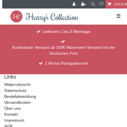
0,00 EU
☰
Lieferzeit 1 bis 3 Werktage
Kostenloser Versand ab 100€ Warenwert Versand mit der
Deutschen Post
1 Monat Rückgaberecht
Links
Widerrufsrecht
Datenschutz
Bestellabwicklung
Versandkosten
Über uns
Kontakt
Impressum
AGB