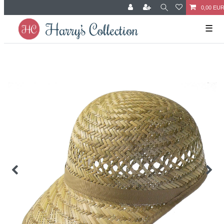
0,00 EU
☰