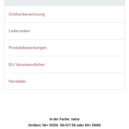
Größenberechnung
Lieferzeiten
Produktbewertungen
EU-Verantwortlicher
Hersteller
in der Farbe: natur
Größen: 56= 55/56 58=
57/ 58
oder 60= 59/60