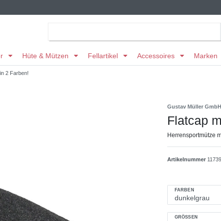
er
Hüte & Mützen
Fellartikel
Accessoires
Marken
in 2 Farben!
Gustav Müller Gmb
Flatcap m
Herrensportmütze m
Artikelnummer
1173
FARBEN
GRÖSSEN