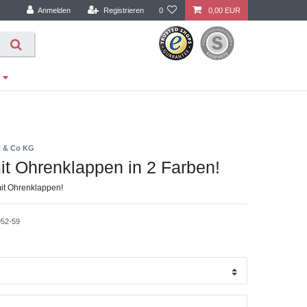
Anmelden
Registrieren
0
0,00 EUR
H & Co KG
it Ohrenklappen in 2 Farben!
it Ohrenklappen!
952-59