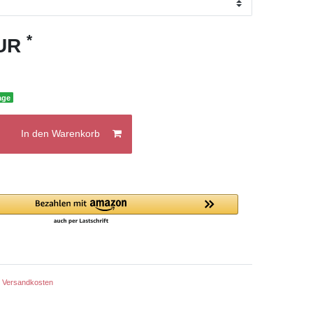
*
EUR
age
In den Warenkorb
.
Versandkosten