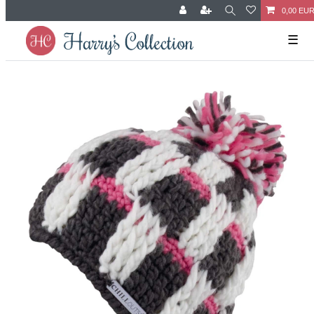
0,00 EU
☰