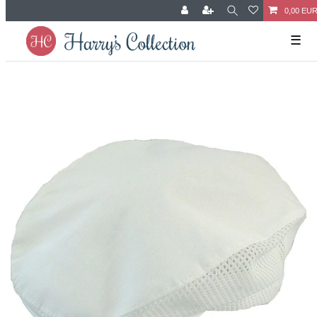
0,00 EU
☰