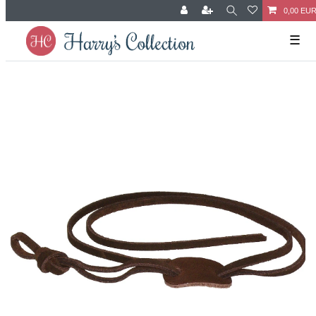
0,00 EU
☰