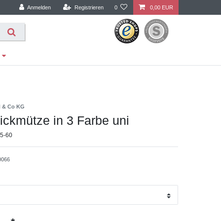
Anmelden
Registrieren
0
0,00 EUR
H & Co KG
ickmütze in 3 Farbe uni
55-60
0066