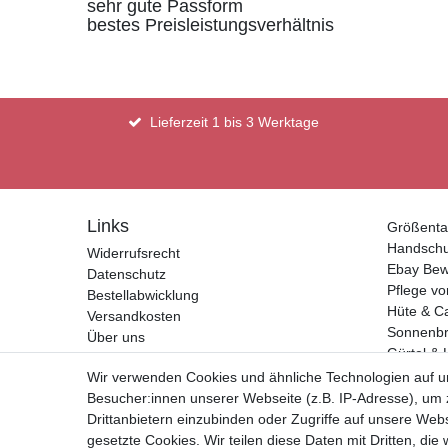
sehr gute Passform
bestes Preisleistungsverhältnis
Lieferzeit 1 bis 3 Werktage
Links
Größenta
Handsch
Widerrufsrecht
Ebay Bew
Datenschutz
Pflege vo
Bestellabwicklung
Hüte & C
Versandkosten
Sonnenbri
Über uns
Gürtel & 
Kontakt
Geldbörs
Wir verwenden Cookies und ähnliche Technologien auf 
Impressum
Besucher:innen unserer Webseite (z.B. IP-Adresse), um z
AGB
Drittanbietern einzubinden oder Zugriffe auf unsere Webs
gesetzte Cookies. Wir teilen diese Daten mit Dritten, die
Vertrag widerrufen