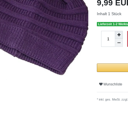
9,99 E
Inhalt
1
Stück
Lieferzeit 1-2 Werkt
Wunschliste
* inkl. ges. MwSt. zzgl