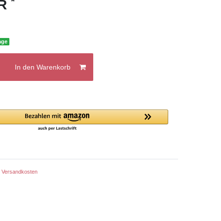
*
UR
age
In den Warenkorb
.
Versandkosten