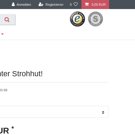
Anmelden
Registrieren
0
0,00 EUR
hter Strohhut!
20-59
*
EUR