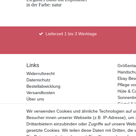
in der Farbe: natur
Lieferzeit 1 bis 3 Werktage
Links
Größenta
Handsch
Widerrufsrecht
Ebay Bew
Datenschutz
Pflege vo
Bestellabwicklung
Hüte & C
Versandkosten
Sonnenbri
Über uns
Gürtel & 
Kontakt
Geldbörs
Wir verwenden Cookies und ähnliche Technologien auf 
Impressum
Besucher:innen unserer Webseite (z.B. IP-Adresse), um z
AGB
Drittanbietern einzubinden oder Zugriffe auf unsere Webs
gesetzte Cookies. Wir teilen diese Daten mit Dritten, die
Vertrag widerrufen