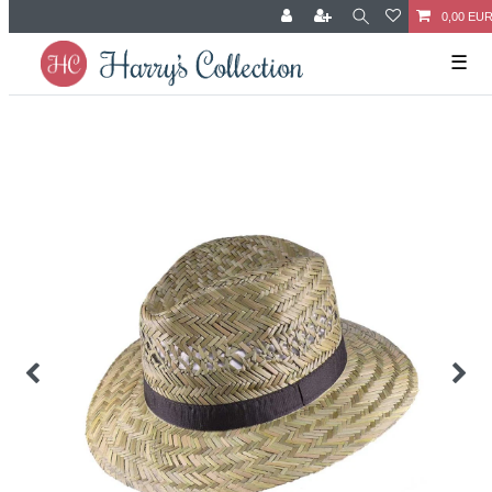
0,00 EU
☰