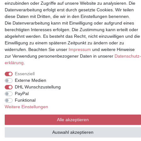
einzubinden oder Zugriffe auf unsere Website zu analysieren. Die
Datenverarbeitung erfolgt erst durch gesetzte Cookies. Wir teilen
Partner
diese Daten mit Dritten, die wir in den Einstellungen benennen.
Die Datenverarbeitung kann mit Einwilligung oder aufgrund eines
berechtigten Interesses erfolgen. Die Zustimmung kann erteilt oder
abgelehnt werden. Es besteht das Recht, nicht einzuwilligen und die
* Alle Preise inkl.
Einwilligung zu einem späteren Zeitpunkt zu ändern oder zu
Mehrwertsteuer und zuzüglich
widerrufen. Beachten Sie unser
Impressum
und weitere Hinweise
Versand | **ehemaliger
zur Verwendung personenbezogener Daten in unserer
Daten­schutz­
Verkäuferpreis
erklärung
.
Essenziell
Externe Medien
DHL Wunschzustellung
© Copyright 2026 | Alle Rechte vorbehalten.
PayPal
Funktional
Weitere Einstellungen
Alle akzeptieren
Auswahl akzeptieren