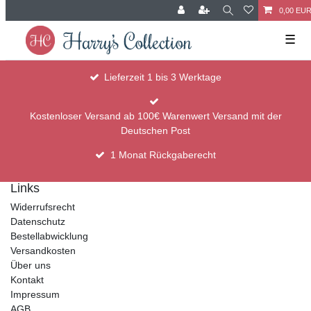
0,00 EU
☰
Lieferzeit 1 bis 3 Werktage
Kostenloser Versand ab 100€ Warenwert Versand mit der
Deutschen Post
1 Monat Rückgaberecht
Links
Widerrufsrecht
Datenschutz
Bestellabwicklung
Versandkosten
Über uns
Kontakt
Impressum
AGB