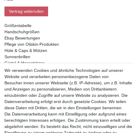
Vertrag widerrufen
Größentabelle
Handschuhgrößen
Ebay Bewertungen
Pflege von Oilskin-Produkten
Hüte & Caps & Mützen
Sonnenbrillen
Gürtel & Hosenträger
Geldbörsen
Wir verwenden Cookies und ähnliche Technologien auf unserer
Website und verarbeiten personenbezogene Daten von
Besucher:innen unserer Webseite (z.B. IP-Adresse), um z.B. Inhalte
Vorkasse, Abholung
und Anzeigen zu personalisieren, Medien von Drittanbietern
einzubinden oder Zugriffe auf unsere Website zu analysieren. Die
Datenverarbeitung erfolgt erst durch gesetzte Cookies. Wir teilen
diese Daten mit Dritten, die wir in den Einstellungen benennen.
Die Datenverarbeitung kann mit Einwilligung oder aufgrund eines
berechtigten Interesses erfolgen. Die Zustimmung kann erteilt oder
Partner
abgelehnt werden. Es besteht das Recht, nicht einzuwilligen und die
Einwilligung zu einem späteren Zeitpunkt zu ändern oder zu