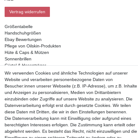
Vertrag widerrufen
Größentabelle
Handschuhgrößen
Ebay Bewertungen
Pflege von Oilskin-Produkten
Hüte & Caps & Mützen
Sonnenbrillen
Gürtel & Hosenträger
Geldbörsen
Wir verwenden Cookies und ähnliche Technologien auf unserer
Website und verarbeiten personenbezogene Daten von
Besucher:innen unserer Webseite (z.B. IP-Adresse), um z.B. Inhalte
Vorkasse, Abholung
und Anzeigen zu personalisieren, Medien von Drittanbietern
einzubinden oder Zugriffe auf unsere Website zu analysieren. Die
Datenverarbeitung erfolgt erst durch gesetzte Cookies. Wir teilen
diese Daten mit Dritten, die wir in den Einstellungen benennen.
Die Datenverarbeitung kann mit Einwilligung oder aufgrund eines
berechtigten Interesses erfolgen. Die Zustimmung kann erteilt oder
Partner
abgelehnt werden. Es besteht das Recht, nicht einzuwilligen und die
Einwilligung zu einem späteren Zeitpunkt zu ändern oder zu