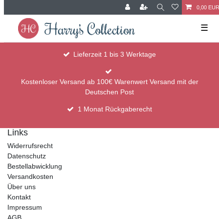
0,00 EU
☰
Lieferzeit 1 bis 3 Werktage
Kostenloser Versand ab 100€ Warenwert Versand mit der
Deutschen Post
1 Monat Rückgaberecht
Links
Widerrufsrecht
Datenschutz
Bestellabwicklung
Versandkosten
Über uns
Kontakt
Impressum
AGB