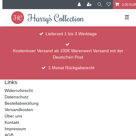
0,00 EU
☰
Lieferzeit 1 bis 3 Werktage
Kostenloser Versand ab 100€ Warenwert Versand mit der
Deutschen Post
1 Monat Rückgaberecht
Links
Widerrufsrecht
Datenschutz
Bestellabwicklung
Versandkosten
Über uns
Kontakt
Impressum
AGB