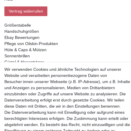
Vertrag widerrufen
Größentabelle
Handschuhgrößen
Ebay Bewertungen
Pflege von Oilskin-Produkten
Hüte & Caps & Mützen
Sonnenbrillen
Gürtel & Hosenträger
Geldbörsen
Wir verwenden Cookies und ähnliche Technologien auf unserer
Website und verarbeiten personenbezogene Daten von
Besucher:innen unserer Webseite (z.B. IP-Adresse), um z.B. Inhalte
Vorkasse, Abholung
und Anzeigen zu personalisieren, Medien von Drittanbietern
einzubinden oder Zugriffe auf unsere Website zu analysieren. Die
Datenverarbeitung erfolgt erst durch gesetzte Cookies. Wir teilen
diese Daten mit Dritten, die wir in den Einstellungen benennen.
Die Datenverarbeitung kann mit Einwilligung oder aufgrund eines
berechtigten Interesses erfolgen. Die Zustimmung kann erteilt oder
Partner
abgelehnt werden. Es besteht das Recht, nicht einzuwilligen und die
Einwilligung zu einem späteren Zeitpunkt zu ändern oder zu