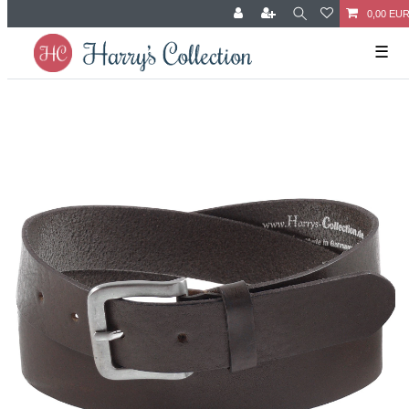
0,00 EU
☰