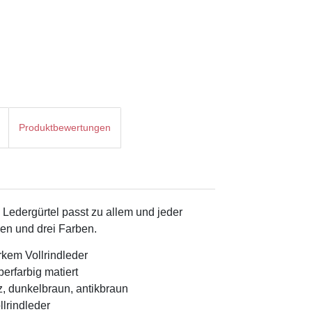
Produktbewertungen
 Ledergürtel passt zu allem und jeder
ßen und drei Farben.
rkem Vollrindleder
berfarbig matiert
z, dunkelbraun, antikbraun
llrindleder