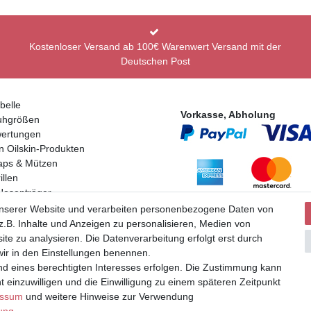
Kostenloser Versand ab 100€ Warenwert Versand mit der
Deutschen Post
belle
Vorkasse, Abholung
uhgrößen
ertungen
n Oilskin-Produkten
aps & Mützen
llen
Hosenträger
Partner
en
unserer Website und verarbeiten personenbezogene Daten von
.B. Inhalte und Anzeigen zu personalisieren, Medien von
ite zu analysieren. Die Datenverarbeitung erfolgt erst durch
 wir in den Einstellungen benennen.
nd eines berechtigten Interesses erfolgen. Die Zustimmung kann
t einzuwilligen und die Einwilligung zu einem späteren Zeitpunkt
uer und zuzüglich Versand | **ehemaliger Verkäuferpreis
essum
und weitere Hinweise zur Verwendung