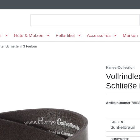
er
Hüte & Mützen
Fellartikel
Accessoires
Marken
erter Schließe in 3 Farben
Harrys-Collection
Vollrindle
Schließe 
Artikelnummer
7883
FARBEN
BUNDWEITE