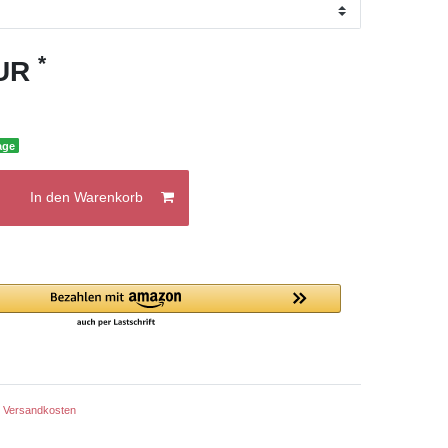
*
EUR
age
In den Warenkorb
.
Versandkosten