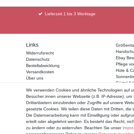
Lieferzeit 1 bis 3 Werktage
Links
Größenta
Handsch
Widerrufsrecht
Ebay Bew
Datenschutz
Pflege vo
Bestellabwicklung
Hüte & C
Versandkosten
Sonnenbri
Über uns
Gürtel & 
Kontakt
Geldbörs
Wir verwenden Cookies und ähnliche Technologien auf 
Impressum
Besucher:innen unserer Webseite (z.B. IP-Adresse), um z
AGB
Drittanbietern einzubinden oder Zugriffe auf unsere Webs
gesetzte Cookies. Wir teilen diese Daten mit Dritten, die
Vertrag widerrufen
Die Datenverarbeitung kann mit Einwilligung oder aufgru
erteilt oder abgelehnt werden. Es besteht das Recht, nich
* Alle Preise inkl. Mehrwertste
zu ändern oder zu widerrufen. Beachten Sie unser
Impr