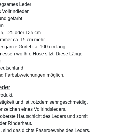
egsames Leder
 Vollrindleder
und gefärbt
 cm
115, 125 oder 135 cm
 immer ca. 15 cm mehr
er ganze Gürtel ca. 100 cm lang.
messen wo Ihre Hose sitzt. Diese Länge
n.
Deutschland
sind Farbabweichungen möglich.
leder
rodukt.
stigkeit und ist trotzdem sehr geschmeidig.
enzeichen eines Vollrindsleders.
e oberste Hautschicht des Leders und somit
 der Rinderhaut.
n, sind das dichte Fasergewebe des Leders,