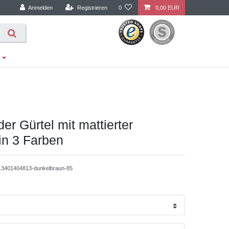
Anmelden
Registrieren
0
0,00 EUR
der Gürtel mit mattierter
in 3 Farben
13401404813-dunkelbraun-85