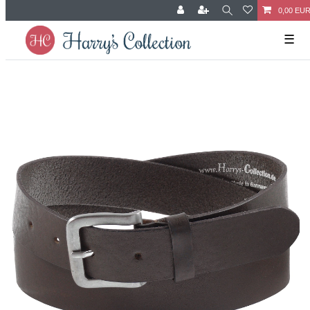
0,00 EU
☰