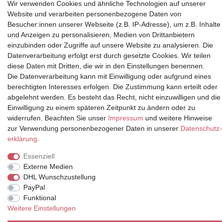
Wir verwenden Cookies und ähnliche Technologien auf unserer
Website und verarbeiten personenbezogene Daten von
Besucher:innen unserer Webseite (z.B. IP-Adresse), um z.B. Inhalte
Partner
und Anzeigen zu personalisieren, Medien von Drittanbietern
einzubinden oder Zugriffe auf unsere Website zu analysieren. Die
Datenverarbeitung erfolgt erst durch gesetzte Cookies. Wir teilen
diese Daten mit Dritten, die wir in den Einstellungen benennen.
* Alle Preise inkl.
Die Datenverarbeitung kann mit Einwilligung oder aufgrund eines
Mehrwertsteuer und zuzüglich
berechtigten Interesses erfolgen. Die Zustimmung kann erteilt oder
Versand | **ehemaliger
abgelehnt werden. Es besteht das Recht, nicht einzuwilligen und die
Verkäuferpreis
Einwilligung zu einem späteren Zeitpunkt zu ändern oder zu
widerrufen. Beachten Sie unser
Impressum
und weitere Hinweise
zur Verwendung personenbezogener Daten in unserer
Daten­schutz­
erklärung
.
© Copyright 2026 | Alle Rechte vorbehalten.
Essenziell
Externe Medien
DHL Wunschzustellung
PayPal
Funktional
Weitere Einstellungen