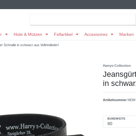
er
Hüte & Mützen
Fellartikel
Accessoires
Marken
ger Schnalle in schwarz aus Vollrindleder!
Harrys-Collection
Jeansgürt
in schwar
Artikelnummer
NEW-
BUNDWEITE