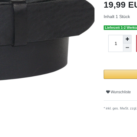
19,99 
Inhalt
1
Stück
Lieferzeit 1-2 Werkt
Wunschliste
* inkl. ges. MwSt. zzgl