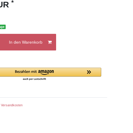
*
EUR
age
In den Warenkorb
.
Versandkosten