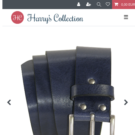
0,00 EU
☰