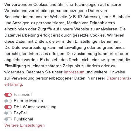
Wir verwenden Cookies und ähnliche Technologien auf unserer
Website und verarbeiten personenbezogene Daten von
Besucher:innen unserer Webseite (z.B. IP-Adresse), um z.B. Inhalte
Partner
und Anzeigen zu personalisieren, Medien von Drittanbietern
einzubinden oder Zugriffe auf unsere Website zu analysieren. Die
Datenverarbeitung erfolgt erst durch gesetzte Cookies. Wir teilen
diese Daten mit Dritten, die wir in den Einstellungen benennen.
* Alle Preise inkl.
Die Datenverarbeitung kann mit Einwilligung oder aufgrund eines
Mehrwertsteuer und zuzüglich
berechtigten Interesses erfolgen. Die Zustimmung kann erteilt oder
Versand | **ehemaliger
abgelehnt werden. Es besteht das Recht, nicht einzuwilligen und die
Verkäuferpreis
Einwilligung zu einem späteren Zeitpunkt zu ändern oder zu
widerrufen. Beachten Sie unser
Impressum
und weitere Hinweise
zur Verwendung personenbezogener Daten in unserer
Daten­schutz­
erklärung
.
© Copyright 2026 | Alle Rechte vorbehalten.
Essenziell
Externe Medien
DHL Wunschzustellung
PayPal
Funktional
Weitere Einstellungen