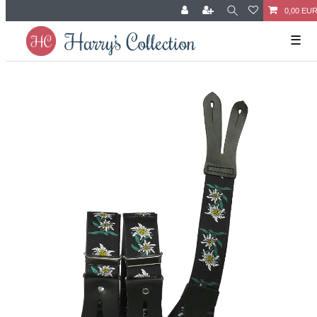
0,00 EU
☰