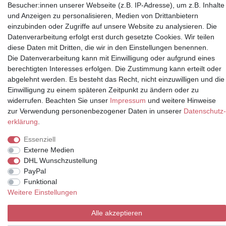
Besucher:innen unserer Webseite (z.B. IP-Adresse), um z.B. Inhalte
und Anzeigen zu personalisieren, Medien von Drittanbietern
einzubinden oder Zugriffe auf unsere Website zu analysieren. Die
Datenverarbeitung erfolgt erst durch gesetzte Cookies. Wir teilen
Partner
diese Daten mit Dritten, die wir in den Einstellungen benennen.
Die Datenverarbeitung kann mit Einwilligung oder aufgrund eines
berechtigten Interesses erfolgen. Die Zustimmung kann erteilt oder
abgelehnt werden. Es besteht das Recht, nicht einzuwilligen und die
* Alle Preise inkl.
Einwilligung zu einem späteren Zeitpunkt zu ändern oder zu
Mehrwertsteuer und zuzüglich
widerrufen. Beachten Sie unser
Impressum
und weitere Hinweise
Versand | **ehemaliger
zur Verwendung personenbezogener Daten in unserer
Daten­schutz­
Verkäuferpreis
erklärung
.
Essenziell
Externe Medien
DHL Wunschzustellung
© Copyright 2026 | Alle Rechte vorbehalten.
PayPal
Funktional
Weitere Einstellungen
Alle akzeptieren