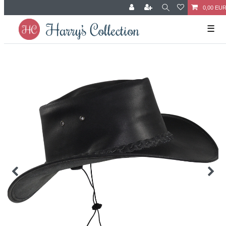
0,00 EU
☰