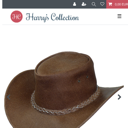
0,00 EU
☰