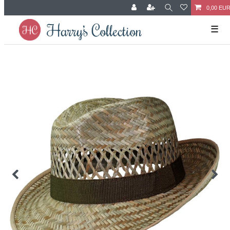
0,00 EU
☰