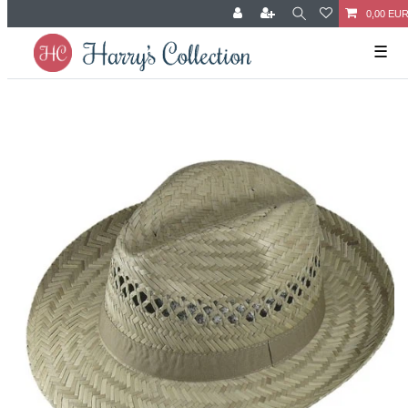
0,00 EU
☰