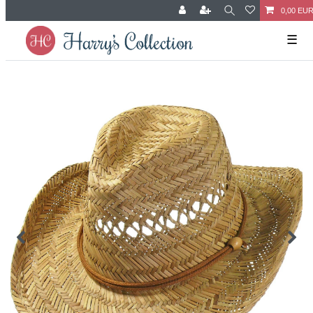
0,00 EU
☰