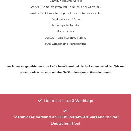
Garnitur: braune Kordel
Größen: S= 55/56 M=57/58 L= 59/60 oder XL=61/62
durch das Schweißband perfekter und bequemer Sitz
Randbreite ca. 7,5 cm
Hutkrempe ist formbar
Farbe: natur
bestes Preisleistungsverhältnis
gute Qualität und Verarbeitung
durch das eingenähte, sehr dicke Schweißband hat der Hut einen perfekten Sitz und
passt auch wenn man mit der Größe nicht genau übereinstimmt.
Lieferzeit 1 bis 3 Werktage
Kostenloser Versand ab 100€ Warenwert Versand mit der
Deutschen Post