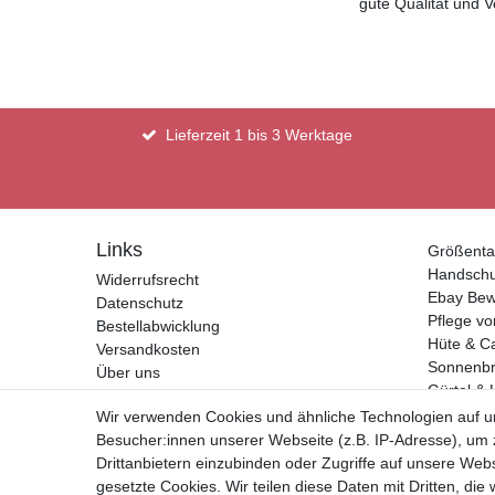
gute Qualität und V
Lieferzeit 1 bis 3 Werktage
Links
Größenta
Handsch
Widerrufsrecht
Ebay Bew
Datenschutz
Pflege vo
Bestellabwicklung
Hüte & C
Versandkosten
Sonnenbri
Über uns
Gürtel & 
Kontakt
Geldbörs
Wir verwenden Cookies und ähnliche Technologien auf 
Impressum
Besucher:innen unserer Webseite (z.B. IP-Adresse), um z
AGB
Drittanbietern einzubinden oder Zugriffe auf unsere Webs
gesetzte Cookies. Wir teilen diese Daten mit Dritten, die
Vertrag widerrufen