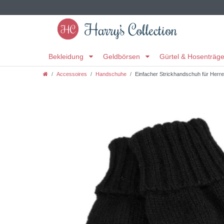
Bekleidung
Geldbörsen
Gürtel & Hosenträg
Accessoires
Handschuhe
Einfacher Strickhandschuh für Herr