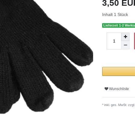
3,50 E
Inhalt
1
Stück
Lieferzeit 1-2 Werkt
Wunschliste
* inkl. ges. MwSt. zzgl