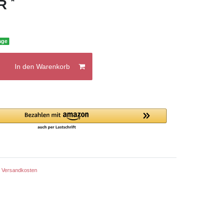
*
UR
age
In den Warenkorb
.
Versandkosten