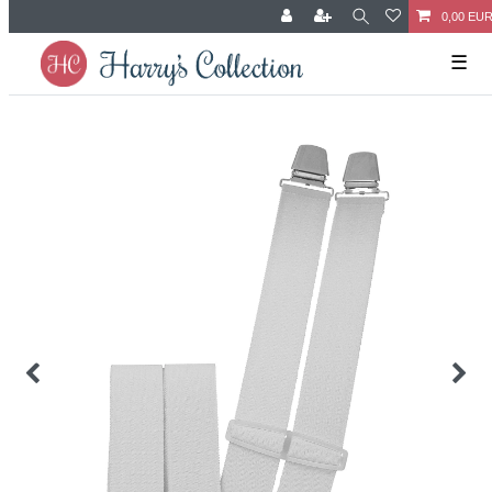
0,00 EU
☰