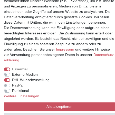
Besucher:innen unserer Webseite (z.B. IP-Adresse), um z.B. Inhalte
und Anzeigen zu personalisieren, Medien von Drittanbietern
einzubinden oder Zugriffe auf unsere Website zu analysieren. Die
Partner
Datenverarbeitung erfolgt erst durch gesetzte Cookies. Wir teilen
diese Daten mit Dritten, die wir in den Einstellungen benennen.
Die Datenverarbeitung kann mit Einwilligung oder aufgrund eines
berechtigten Interesses erfolgen. Die Zustimmung kann erteilt oder
abgelehnt werden. Es besteht das Recht, nicht einzuwilligen und die
* Alle Preise inkl.
Einwilligung zu einem späteren Zeitpunkt zu ändern oder zu
Mehrwertsteuer und zuzüglich
widerrufen. Beachten Sie unser
Impressum
und weitere Hinweise
Versand | **ehemaliger
zur Verwendung personenbezogener Daten in unserer
Daten­schutz­
Verkäuferpreis
erklärung
.
Essenziell
Externe Medien
© Copyright 2026 | Alle Rechte vorbehalten.
DHL Wunschzustellung
PayPal
Funktional
Weitere Einstellungen
Alle akzeptieren