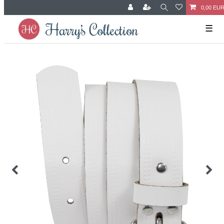
0,00 EU
☰