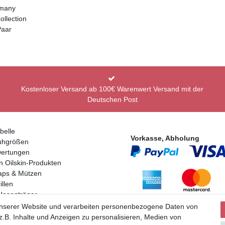
rmany
ollection
Paar
Kostenloser Versand ab 100€ Warenwert Versand mit der
Deutschen Post
belle
Vorkasse, Abholung
uhgrößen
ertungen
n Oilskin-Produkten
aps & Mützen
llen
Hosenträger
Partner
en
unserer Website und verarbeiten personenbezogene Daten von
.B. Inhalte und Anzeigen zu personalisieren, Medien von