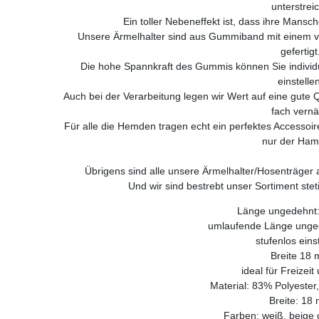
unterstreic
Ein toller Nebeneffekt ist, dass ihre Mansc
Unsere Ärmelhalter sind aus Gummiband mit einem ve
gefertigt
Die hohe Spannkraft des Gummis können Sie individu
einstelle
Auch bei der Verarbeitung legen wir Wert auf eine gute Q
fach vernä
Für alle die Hemden tragen echt ein perfektes Accesso
nur der Ham
Übrigens sind alle unsere Ärmelhalter/Hosenträger a
Und wir sind bestrebt unser Sortiment stet
Länge ungedehnt:
umlaufende Länge unged
stufenlos eins
Breite 18
ideal für Freizeit
Material: 83% Polyester
Breite: 18
Farben: weiß, beige