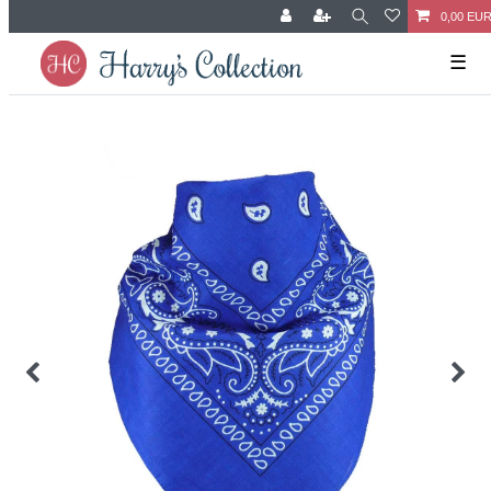
0,00 EU
☰