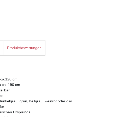
Produktbewertungen
 ca.120 cm
s ca. 190 cm
tellbar
 mm
dunkelgrau, grün, hellgrau, weinrot oder oliv
der
tierischen Ursprungs