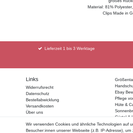
großes Rücke
Material:
81% Polyester
Clips Made in 
Lieferzeit 1 bis 3 Werktage
Links
Größenta
Handsch
Widerrufsrecht
Ebay Bew
Datenschutz
Pflege vo
Bestellabwicklung
Hüte & C
Versandkosten
Sonnenbri
Über uns
Gürtel & 
Kontakt
Geldbörs
Wir verwenden Cookies und ähnliche Technologien auf 
Impressum
Besucher:innen unserer Webseite (z.B. IP-Adresse), um z
AGB