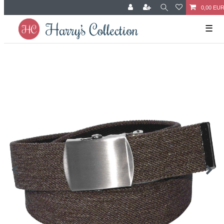
0,00 EU
☰