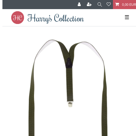
0,00 EU
☰