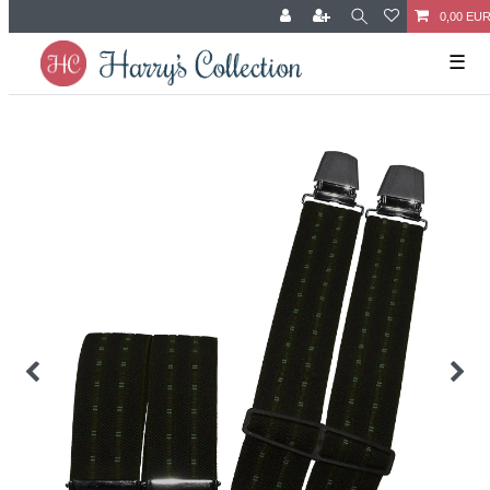
0,00 EU
☰