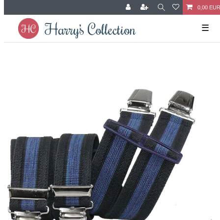
0,00 EU
☰