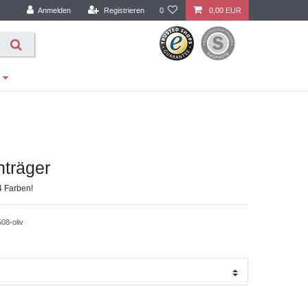
Anmelden
Registrieren
0
0,00 EUR
nträger
4 Farben!
08-oliv