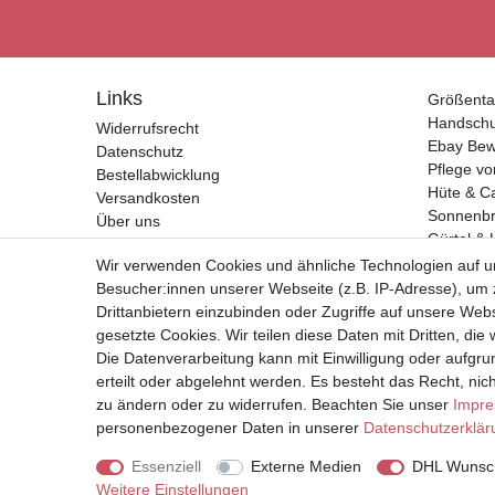
Links
Größenta
Handsch
Widerrufsrecht
Ebay Bew
Datenschutz
Pflege vo
Bestellabwicklung
Hüte & C
Versandkosten
Sonnenbri
Über uns
Gürtel & 
Kontakt
Geldbörs
Wir verwenden Cookies und ähnliche Technologien auf 
Impressum
Besucher:innen unserer Webseite (z.B. IP-Adresse), um z
AGB
Drittanbietern einzubinden oder Zugriffe auf unsere Webs
gesetzte Cookies. Wir teilen diese Daten mit Dritten, die
Vertrag widerrufen
Die Datenverarbeitung kann mit Einwilligung oder aufgru
erteilt oder abgelehnt werden. Es besteht das Recht, nich
* Alle Preise inkl. Mehrwertste
zu ändern oder zu widerrufen. Beachten Sie unser
Impr
personenbezogener Daten in unserer
Daten­schutz­erklä
Essenziell
Externe Medien
DHL Wunsch
Weitere Einstellungen