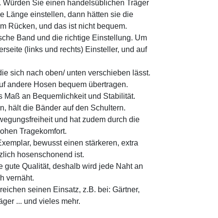
t. Würden Sie einen handelsüblichen Träger
 Länge einstellen, dann hätten sie die
am Rücken, und das ist nicht bequem.
ische Band und die richtige Einstellung. Um
rseite (links und rechts) Einsteller, und auf
ie sich nach oben/ unten verschieben lässt.
h auf andere Hosen bequem übertragen.
 Maß an Bequemlichkeit und Stabilität.
n, hält die Bänder auf den Schultern.
wegungsfreiheit und hat zudem durch die
hohen Tragekomfort.
Exemplar, bewusst einen stärkeren, extra
tzlich hosenschonend ist.
e gute Qualität, deshalb wird jede Naht an
h vernäht.
ereichen seinen Einsatz, z.B. bei: Gärtner,
äger ... und vieles mehr.