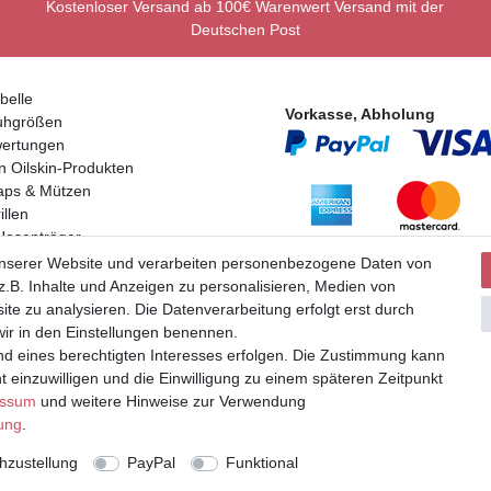
Kostenloser Versand ab 100€ Warenwert Versand mit der
Deutschen Post
belle
Vorkasse, Abholung
uhgrößen
ertungen
n Oilskin-Produkten
aps & Mützen
llen
Hosenträger
Partner
en
unserer Website und verarbeiten personenbezogene Daten von
.B. Inhalte und Anzeigen zu personalisieren, Medien von
ite zu analysieren. Die Datenverarbeitung erfolgt erst durch
 wir in den Einstellungen benennen.
nd eines berechtigten Interesses erfolgen. Die Zustimmung kann
t einzuwilligen und die Einwilligung zu einem späteren Zeitpunkt
uer und zuzüglich Versand | **ehemaliger Verkäuferpreis
essum
und weitere Hinweise zur Verwendung
rung
.
zustellung
PayPal
Funktional
© Copyright 2026 | Alle Rechte vorbehalten.