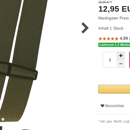
15,95 € **
12,95 
Niedrigster Preis
Inhalt
1
Stück
Lieferzeit 1-2 Werkt
Wunschliste
* inkl. ges. MwSt. zzgl