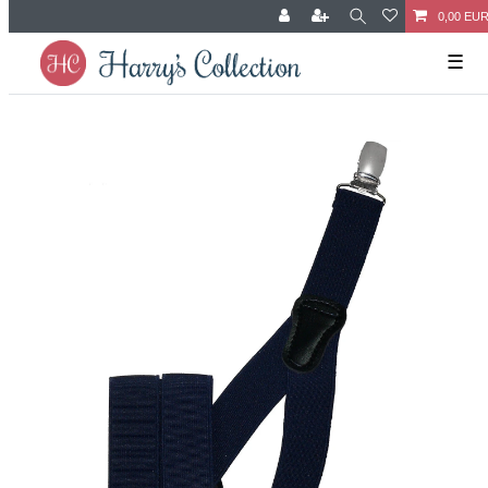
0,00 EU
☰