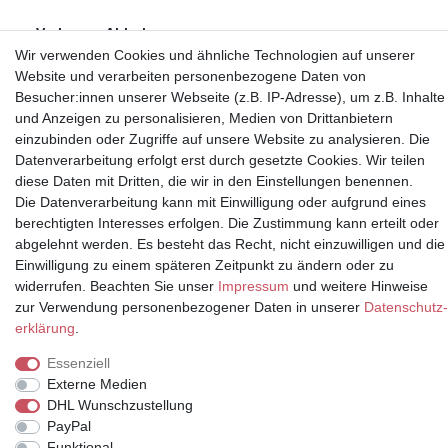
Vorkasse, Abholung
Wir verwenden Cookies und ähnliche Technologien auf unserer
Website und verarbeiten personenbezogene Daten von
Besucher:innen unserer Webseite (z.B. IP-Adresse), um z.B. Inhalte
und Anzeigen zu personalisieren, Medien von Drittanbietern
einzubinden oder Zugriffe auf unsere Website zu analysieren. Die
Partner
Datenverarbeitung erfolgt erst durch gesetzte Cookies. Wir teilen
diese Daten mit Dritten, die wir in den Einstellungen benennen.
Die Datenverarbeitung kann mit Einwilligung oder aufgrund eines
berechtigten Interesses erfolgen. Die Zustimmung kann erteilt oder
abgelehnt werden. Es besteht das Recht, nicht einzuwilligen und die
* Alle Preise inkl.
Einwilligung zu einem späteren Zeitpunkt zu ändern oder zu
Mehrwertsteuer und zuzüglich
widerrufen. Beachten Sie unser
Impressum
und weitere Hinweise
Versand | **ehemaliger
zur Verwendung personenbezogener Daten in unserer
Daten­schutz­
Verkäuferpreis
erklärung
.
Essenziell
Externe Medien
DHL Wunschzustellung
© Copyright 2026 | Alle Rechte vorbehalten.
PayPal
Funktional