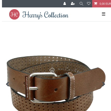
0,00 EU
☰