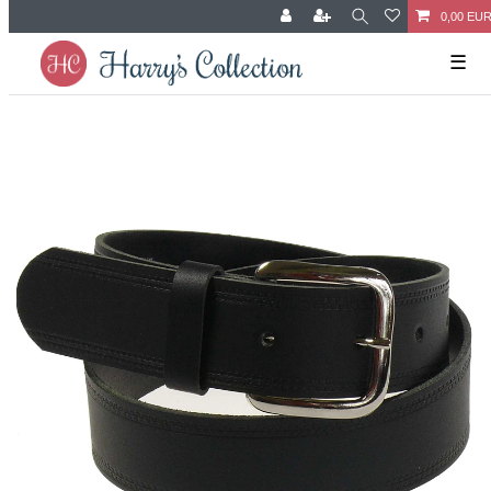
0,00 EU
☰