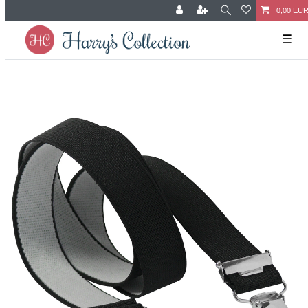
0,00 EU
☰