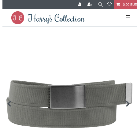
0,00 EU
☰