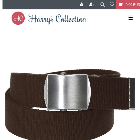
0,00 EU
☰