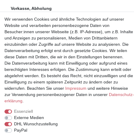
Vorkasse, Abholung
Wir verwenden Cookies und ähnliche Technologien auf unserer
Website und verarbeiten personenbezogene Daten von
Besucher:innen unserer Webseite (z.B. IP-Adresse), um z.B. Inhalte
und Anzeigen zu personalisieren, Medien von Drittanbietern
einzubinden oder Zugriffe auf unsere Website zu analysieren. Die
Partner
Datenverarbeitung erfolgt erst durch gesetzte Cookies. Wir teilen
diese Daten mit Dritten, die wir in den Einstellungen benennen.
Die Datenverarbeitung kann mit Einwilligung oder aufgrund eines
berechtigten Interesses erfolgen. Die Zustimmung kann erteilt oder
* Alle Preise inkl.
abgelehnt werden. Es besteht das Recht, nicht einzuwilligen und die
Mehrwertsteuer und zuzüglich
Einwilligung zu einem späteren Zeitpunkt zu ändern oder zu
Versand | **ehemaliger
widerrufen. Beachten Sie unser
Impressum
und weitere Hinweise
Verkäuferpreis
zur Verwendung personenbezogener Daten in unserer
Daten­schutz­
erklärung
.
Essenziell
Externe Medien
© Copyright 2026 | Alle Rechte vorbehalten.
DHL Wunschzustellung
PayPal