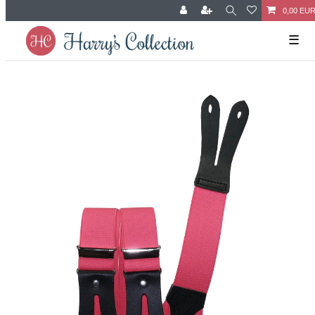
0,00 EU
☰