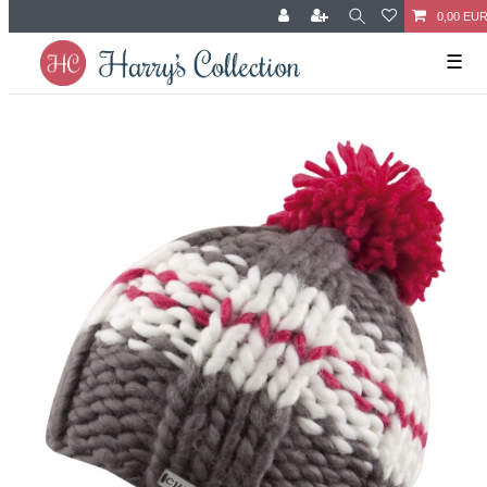
0,00 EU
☰