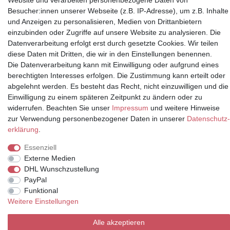
Website und verarbeiten personenbezogene Daten von
Besucher:innen unserer Webseite (z.B. IP-Adresse), um z.B. Inhalte
und Anzeigen zu personalisieren, Medien von Drittanbietern
einzubinden oder Zugriffe auf unsere Website zu analysieren. Die
Datenverarbeitung erfolgt erst durch gesetzte Cookies. Wir teilen
Partner
diese Daten mit Dritten, die wir in den Einstellungen benennen.
Die Datenverarbeitung kann mit Einwilligung oder aufgrund eines
berechtigten Interesses erfolgen. Die Zustimmung kann erteilt oder
abgelehnt werden. Es besteht das Recht, nicht einzuwilligen und die
* Alle Preise inkl.
Einwilligung zu einem späteren Zeitpunkt zu ändern oder zu
Mehrwertsteuer und zuzüglich
widerrufen. Beachten Sie unser
Impressum
und weitere Hinweise
Versand | **ehemaliger
zur Verwendung personenbezogener Daten in unserer
Daten­schutz­
Verkäuferpreis
erklärung
.
Essenziell
Externe Medien
DHL Wunschzustellung
© Copyright 2026 | Alle Rechte vorbehalten.
PayPal
Funktional
Weitere Einstellungen
Alle akzeptieren