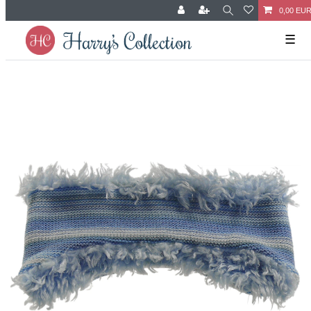
0,00 EU
☰