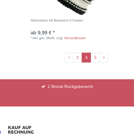
Strickmütze mit Bommel in 3 Farben
ab 9,99 € *
*
inkl. ges. MwSt.
zzgl.
Versandkosten
3
4
5
1 Monat Rückgaberecht