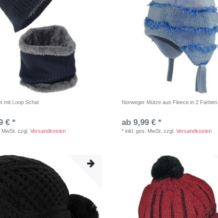
t mit Loop Schal
Norweger Mütze aus Fleece in 2 Farben
9 € *
ab 9,99 € *
. MwSt.
zzgl.
Versandkosten
*
inkl. ges. MwSt.
zzgl.
Versandkosten