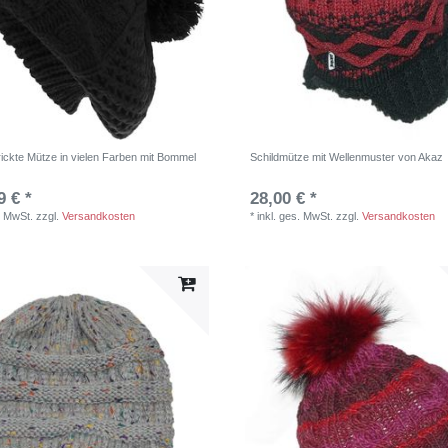
ickte Mütze in vielen Farben mit Bommel
Schildmütze mit Wellenmuster von Akaz
9 € *
28,00 € *
. MwSt.
zzgl.
Versandkosten
*
inkl. ges. MwSt.
zzgl.
Versandkosten