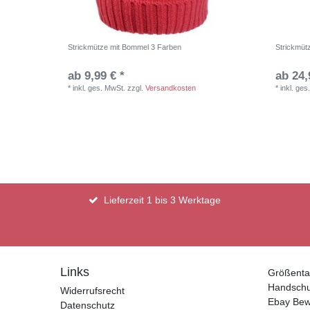
Strickmütze mit Bommel 3 Farben
Strickmüt
ab 9,99 € *
ab 24,
*
inkl. ges. MwSt.
zzgl.
Versandkosten
*
inkl. ges
Lieferzeit 1 bis 3 Werktage
Links
Größenta
Handsch
Widerrufsrecht
Ebay Bew
Datenschutz