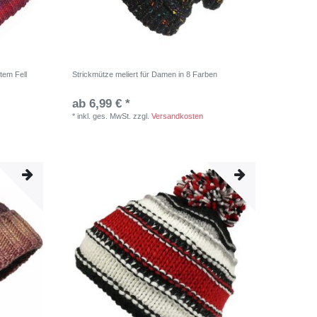
tem Fell
Strickmütze meliert für Damen in 8 Farben
ab 6,99 € *
*
inkl. ges. MwSt.
zzgl.
Versandkosten