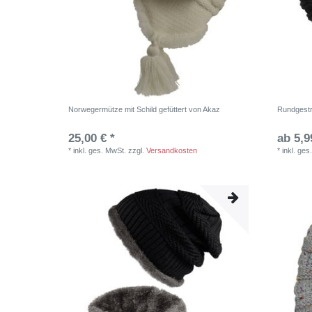
Norwegermütze mit Schild gefüttert von Akaz
Rundgestr
25,00 € *
ab 5,9
*
inkl. ges. MwSt.
zzgl.
Versandkosten
*
inkl. ges