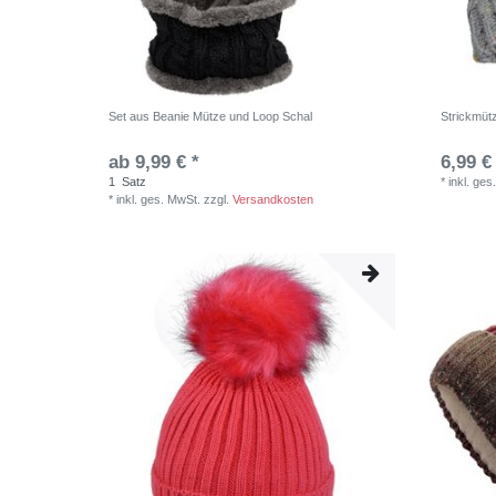
Set aus Beanie Mütze und Loop Schal
Strickmüt
ab 9,99 € *
6,99 €
1
Satz
*
inkl. ges
*
inkl. ges. MwSt.
zzgl.
Versandkosten