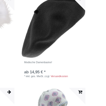
Modische Damenbaske!
ab 14,95 € *
*
inkl. ges. MwSt.
zzgl.
Versandkosten