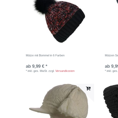
Mütze mit Bommel in 6 Farben
Mützen Se
ab 9,99 € *
ab 9,9
*
inkl. ges. MwSt.
zzgl.
Versandkosten
*
inkl. ges