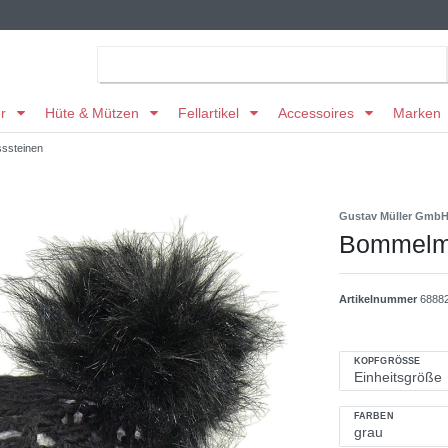
er
Hüte & Mützen
Fellartikel
Accessoires
Marken
ssteinen
Gustav Müller Gmb
Bommelmü
Artikelnummer
6888
KOPFGRÖSSE
FARBEN