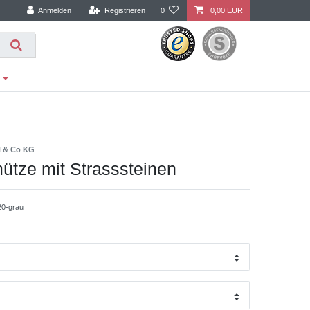
Anmelden
Registrieren
0
0,00 EUR
H & Co KG
tze mit Strasssteinen
20-grau