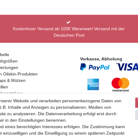
Kostenloser Versand ab 100€ Warenwert Versand mit der
Deutschen Post
belle
Vorkasse, Abholung
uhgrößen
ertungen
n Oilskin-Produkten
aps & Mützen
llen
Hosenträger
Partner
en
unserer Website und verarbeiten personenbezogene Daten von
.B. Inhalte und Anzeigen zu personalisieren, Medien von
ite zu analysieren. Die Datenverarbeitung erfolgt erst durch
 wir in den Einstellungen benennen.
nd eines berechtigten Interesses erfolgen. Die Zustimmung kann
t einzuwilligen und die Einwilligung zu einem späteren Zeitpunkt
uer und zuzüglich Versand | **ehemaliger Verkäuferpreis