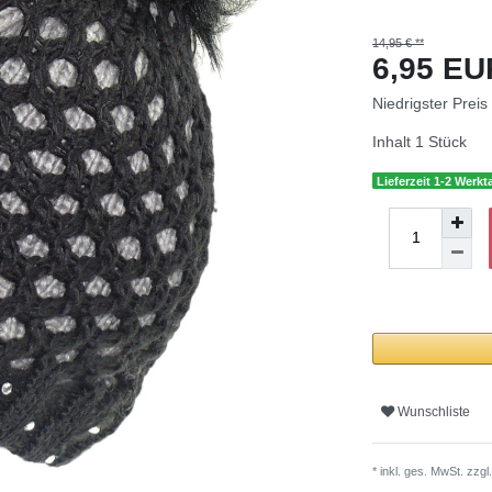
14,95 € **
6,95 E
Niedrigster Preis
Inhalt
1
Stück
Lieferzeit 1-2 Werkt
Wunschliste
* inkl. ges. MwSt. zzgl