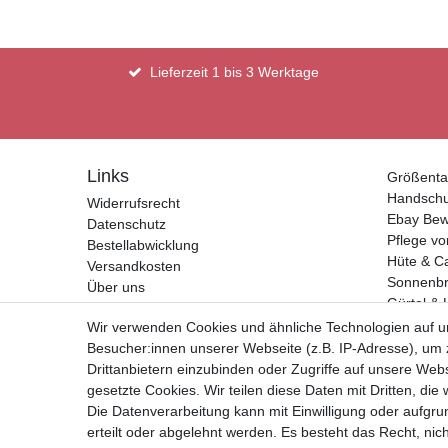
Lieferzeit 1 bis 3 Werktage
Links
Größenta
Handsch
Widerrufsrecht
Ebay Bew
Datenschutz
Pflege vo
Bestellabwicklung
Hüte & C
Versandkosten
Sonnenbri
Über uns
Gürtel & 
Kontakt
Geldbörs
Wir verwenden Cookies und ähnliche Technologien auf 
Impressum
Besucher:innen unserer Webseite (z.B. IP-Adresse), um z
AGB
Drittanbietern einzubinden oder Zugriffe auf unsere Webs
gesetzte Cookies. Wir teilen diese Daten mit Dritten, die
Vertrag widerrufen
Die Datenverarbeitung kann mit Einwilligung oder aufgru
erteilt oder abgelehnt werden. Es besteht das Recht, nich
* Alle Preise inkl. Mehrwertste