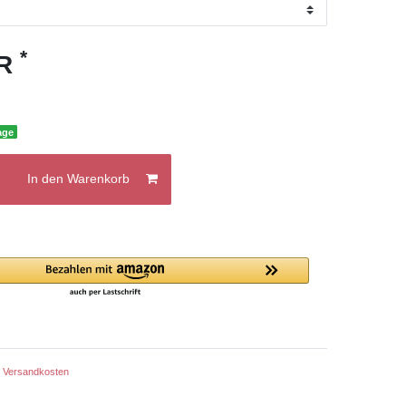
*
UR
age
In den Warenkorb
.
Versandkosten