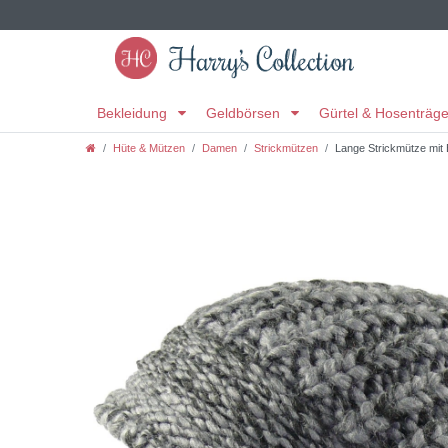
Bekleidung
Geldbörsen
Gürtel & Hosenträg
Hüte & Mützen
Damen
Strickmützen
Lange Strickmütze mit