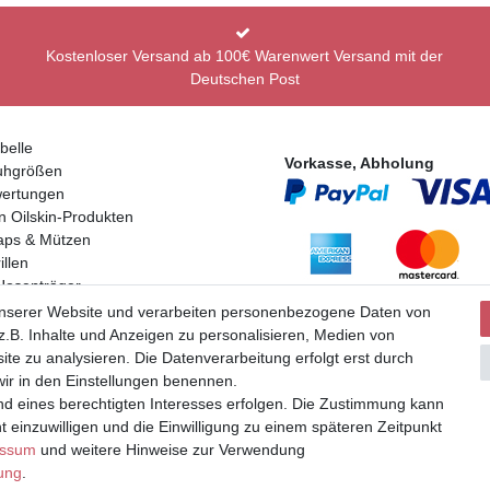
Kostenloser Versand ab 100€ Warenwert Versand mit der
Deutschen Post
belle
Vorkasse, Abholung
uhgrößen
ertungen
n Oilskin-Produkten
aps & Mützen
llen
Hosenträger
Partner
en
unserer Website und verarbeiten personenbezogene Daten von
.B. Inhalte und Anzeigen zu personalisieren, Medien von
ite zu analysieren. Die Datenverarbeitung erfolgt erst durch
 wir in den Einstellungen benennen.
nd eines berechtigten Interesses erfolgen. Die Zustimmung kann
t einzuwilligen und die Einwilligung zu einem späteren Zeitpunkt
uer und zuzüglich Versand | **ehemaliger Verkäuferpreis
essum
und weitere Hinweise zur Verwendung
rung
.