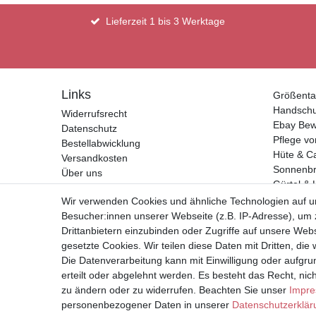
Lieferzeit 1 bis 3 Werktage
Links
Größenta
Handsch
Widerrufsrecht
Ebay Bew
Datenschutz
Pflege vo
Bestellabwicklung
Hüte & C
Versandkosten
Sonnenbri
Über uns
Gürtel & 
Kontakt
Geldbörs
Wir verwenden Cookies und ähnliche Technologien auf 
Impressum
Besucher:innen unserer Webseite (z.B. IP-Adresse), um z
AGB
Drittanbietern einzubinden oder Zugriffe auf unsere Webs
gesetzte Cookies. Wir teilen diese Daten mit Dritten, die
Vertrag widerrufen
Die Datenverarbeitung kann mit Einwilligung oder aufgru
erteilt oder abgelehnt werden. Es besteht das Recht, nich
* Alle Preise inkl. Mehrwertste
zu ändern oder zu widerrufen. Beachten Sie unser
Impr
personenbezogener Daten in unserer
Daten­schutz­erklä