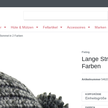
er
Hüte & Mützen
Fellartikel
Accessoires
Marken
 Bommel in 2 Farben
Fiebig
Lange Str
Farben
Artikelnummer
54620
KOPFGRÖSSE
FARBEN