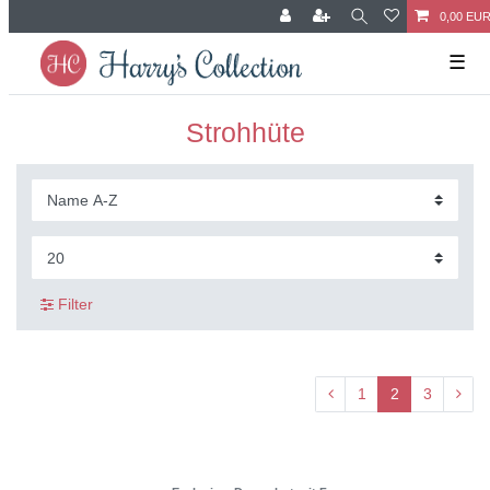
0,00 EU
☰
Strohhüte
Filter
1
2
3