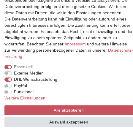
einzubinden oder Zugriffe auf unsere Website zu analysieren. Die
Datenverarbeitung erfolgt erst durch gesetzte Cookies. Wir teilen
diese Daten mit Dritten, die wir in den Einstellungen benennen.
Die Datenverarbeitung kann mit Einwilligung oder aufgrund eines
* Alle Preise inkl.
berechtigten Interesses erfolgen. Die Zustimmung kann erteilt oder
Mehrwertsteuer und zuzüglich
abgelehnt werden. Es besteht das Recht, nicht einzuwilligen und die
Versand | **ehemaliger
Einwilligung zu einem späteren Zeitpunkt zu ändern oder zu
Verkäuferpreis
widerrufen. Beachten Sie unser
Impressum
und weitere Hinweise
zur Verwendung personenbezogener Daten in unserer
Daten­schutz­
erklärung
.
© Copyright 2026 | Alle Rechte vorbehalten.
Essenziell
Externe Medien
DHL Wunschzustellung
PayPal
Funktional
Weitere Einstellungen
Alle akzeptieren
Auswahl akzeptieren